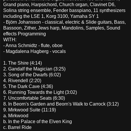
Grand piano, Harpsichord, Church organ, Clavinet D6,
Solina string ensemble, Fender basspiano, 11 synthesizers
including the LSE 1, Korg 3100, Yamaha SY 1
- Björn Johansson - classical, electric & Slide guitars, Bass,
Bassoon, Zither, Jews harp, Mandolins, Samples, Sound
effects Programming
WITH:
- Anna Schmidtz - flute, oboe
- Magdalena Hagberg - vocals
1. The Shire (4:14)
2. Gandalf the Magician (3:25)
3. Song of the Dwarfs (6:02)
4. Rivendell (2:20)
5. The Dark Cave (4:36)
6. Running Towards the Light (3:02)
7. Uncomfortable Seats (6:30)
8. In Beorn's Garden and Beorn's Walk to Carrock (3:12)
9. Mirkwood Suite (11:19)
a. Mirkwood
b. In the Palace of the Elven King
c. Barrel Ride